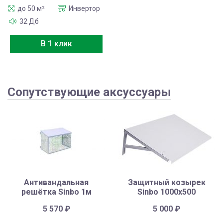
до 50 м²
Инвертор
32 Дб
В 1 клик
Сопутствующие аксуссуары
Антивандальная
Защитный козырек
решётка Sinbo 1м
Sinbo 1000х500
5 570
₽
5 000
₽