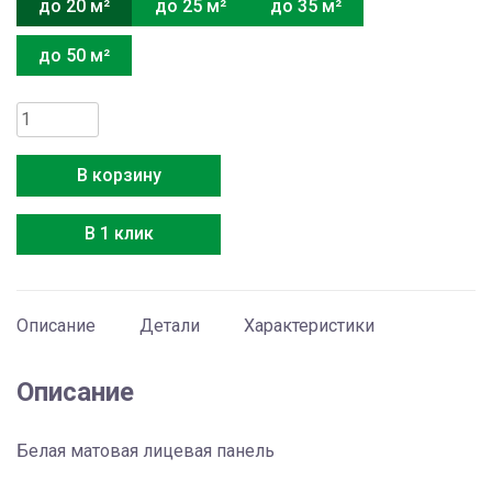
до 20 м²
до 25 м²
до 35 м²
до 50 м²
Количество
товара
Daichi
В корзину
DA20EVQ1/
DF20EV1
В 1 клик
Описание
Детали
Характеристики
Описание
Белая матовая лицевая панель