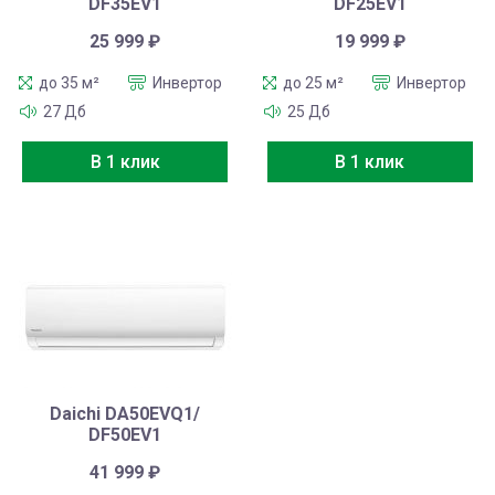
DF35EV1
DF25EV1
25 999
₽
19 999
₽
до 35 м²
Инвертор
до 25 м²
Инвертор
27 Дб
25 Дб
В 1 клик
В 1 клик
Daichi DA50EVQ1/
DF50EV1
41 999
₽