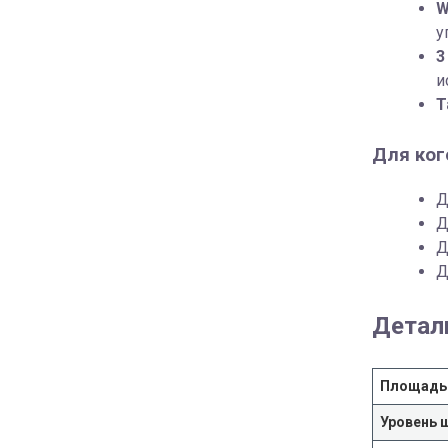
W
у
3
и
Т
Для ког
Д
Д
Д
Д
Детал
Площадь
Уровень 