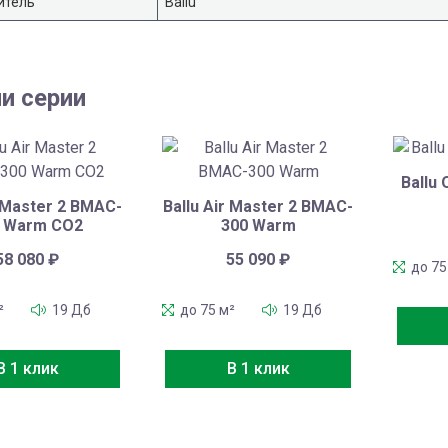
итель
Ballu
и серии
Ballu
r Master 2 BMAC-
Ballu Air Master 2 BMAC-
 Warm CO2
300 Warm
58 080
₽
55 090
₽
до 75
²
19 Дб
до 75 м²
19 Дб
В 1 клик
В 1 клик