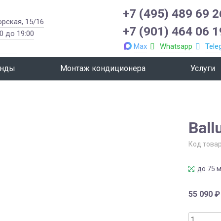
+7 (495) 489 69 2
орская, 15/16
+7 (901) 464 06 1
0 до 19:00
Max
Whatsapp
Tele
нды
Монтаж кондиционера
Услуги
Ball
Код това
до 75 м
55 090
₽
Количес