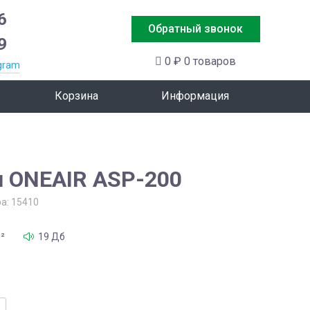
6
Обратный звонок
9
0 ₽
0 товаров
gram
Корзина
Информация
u ONEAIR ASP-200
ра:
15410
²
19 Дб
тво