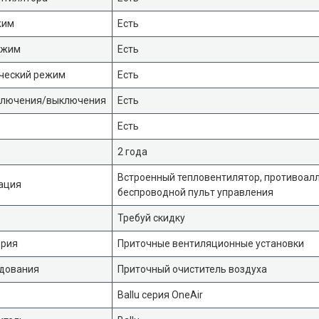
жим
Есть
ежим
Есть
ческий режим
Есть
ключения/выключения
Есть
Есть
2 года
Встроенный тепловентилятор, противоал
ация
беспроводной пульт управления
Требуй скидку
ория
Приточные вентиляционные установки
удования
Приточный очиститель воздуха
Ballu серия OneAir