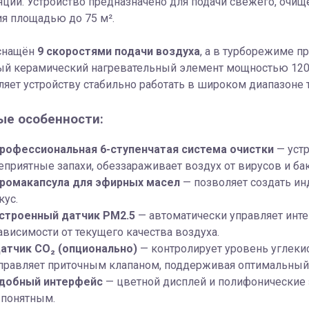
ции. Устройство предназначено для подачи свежего, очищ
я площадью до 75 м².
снащён
9 скоростями подачи воздуха
, а в турборежиме п
й керамический нагревательный элемент мощностью 1200 
ляет устройству стабильно работать в широком диапазоне 
е особенности:
рофессиональная 6-ступенчатая система очистки
— устр
еприятные запахи, обеззараживает воздух от вирусов и бак
ромакапсула для эфирных масел
— позволяет создать и
кус.
строенный датчик PM2.5
— автоматически управляет инт
ависимости от текущего качества воздуха.
атчик CO₂ (опционально)
— контролирует уровень углеки
правляет приточным клапаном, поддерживая оптимальный
добный интерфейс
— цветной дисплей и полифонические
 понятным.