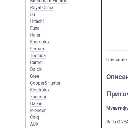
Mitsubishi Electric
Royal Clima
LG
Hitachi
Funai
Haier
Energolux
Ferrum
Toshiba
Описание
Carrier
Daichi
Описа
Gree
Cooper&Hunter
Electrolux
Прито
Zanussi
Daikin
Мультифу
Pioneer
Chiq
Ballu ONE
AUX