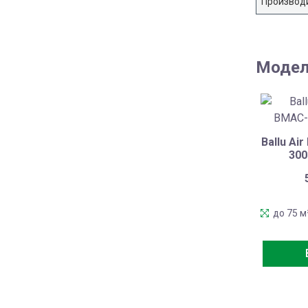
Производ
Модел
Ballu Ai
300
до 75 м