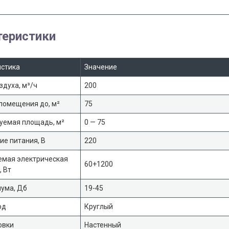
теристики
истика
Значение
здуха, м³/ч
200
помещения до, м²
75
уемая площадь, м²
0 — 75
е питания, В
220
емая электрическая
60+1200
 Вт
шума, Дб
19-45
од
Круглый
овки
Настенный