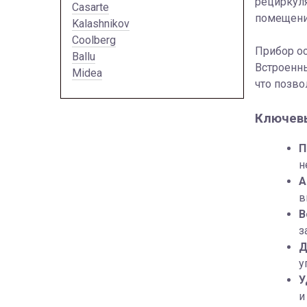
рециркуля
Casarte
помещени
Kalashnikov
Coolberg
Прибор о
Ballu
Встроенны
Midea
что позво
Ключевы
П
н
А
в
В
з
Д
у
У
и