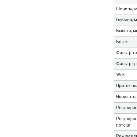
Ширина, 
Глубина, 
Высота, м
Вес, кг
Фильтр то
Фильтр гр
Wi-Fi
Приток во
Ионизатор
Регулиро
Регулиров
потока
Режим ве