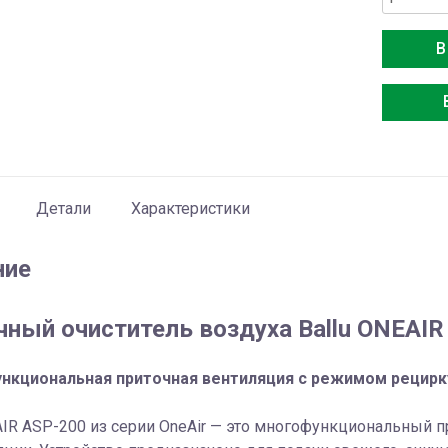
товара
Ballu
В
ONEAIR
ASP-
200
Детали
Характеристики
ние
чный очиститель воздуха Ballu ONEAIR
нкциональная приточная вентиляция с режимом рецирк
AIR ASP-200 из серии OneAir — это многофункциональный 