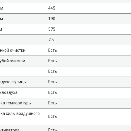
мм
445
мм
190
м
575
7.5
нкой очистки
Есть
убой очистки
Есть
Есть
здуха с улицы
Есть
 воздуха
Есть
вка температуры
Есть
ка силы воздушного
Есть
нтилятора
Есть