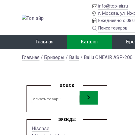
info@top-air.ru
г. Москва, ул. Иж
Ежедневно с 08:0
Главная
Каталог
Бре
Главная
/
Бризеры
/
Ballu
/ Ballu ONEAIR ASP-200
ПОИСК
Поиск
БРЕНДЫ
Hisense