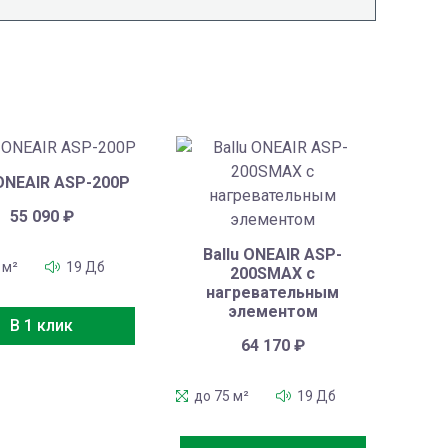
 ONEAIR ASP-200P
55 090
₽
Ballu ONEAIR ASP-
 м²
19 Дб
200SMAX с
нагревательным
элементом
В 1 клик
64 170
₽
до 75 м²
19 Дб