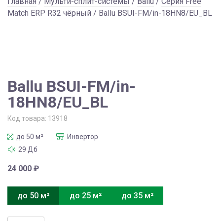
Главная
/
Мульти-сплит-системы
/
Ballu
/
Серия Free
Match ERP R32 чёрный
/ Ballu BSUI-FM/in-18HN8/EU_BL
Ballu BSUI-FM/in-
18HN8/EU_BL
Код товара:
13918
до 50 м²
Инвертор
29 Дб
24 000
₽
до 50 м²
до 25 м²
до 35 м²