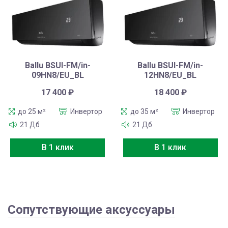
Ballu BSUI-FM/in-
Ballu BSUI-FM/in-
09HN8/EU_BL
12HN8/EU_BL
17 400
₽
18 400
₽
до 25 м²
Инвертор
до 35 м²
Инвертор
21 Дб
21 Дб
В 1 клик
В 1 клик
Сопутствующие аксуссуары