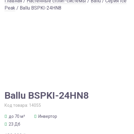
Главная
/
Настенные сплит-системы
/
Ballu
/
Серия Ice
Peak
/ Ballu BSPKI-24HN8
Ballu BSPKI-24HN8
Код товара:
14055
до 70 м²
Инвертор
23 Дб