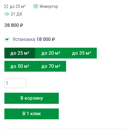
до 25 м²
Инвертор
21 Дб
38 800
₽
Установка
18 000
₽
до 25 м²
до 20 м²
до 35 м²
до 50 м²
до 70 м²
Количество
товара
AUX
В корзину
ASW-
H09A4/QH-
В 1 клик
R1DI
+
AS-