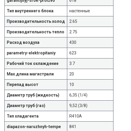
garantijnyj-srok-proizvo
618
Тип внутреннего блока
настенные
Производительность холод
2.65
Производительность тепло
2.75
Расход воздуха
430
parametry-elektropitaniy
623
Рабочий ток охлаждение
3.7
Max.длина магистрали
20
Перепад высот
10
Диаметр труб (жидкость)
6,35 (1/4)
Диаметр труб (газ)
9,52 (3/8)
Тип хладагента
R410A
diapazon-naruzhnyh-tempe
841