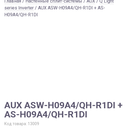
Главная
/
Настенные сплит-системы
/
AUX
/
Q Light
series Inverter
/ AUX ASW-H09A4/QH-R1DI + AS-
H09A4/QH-R1DI
AUX ASW-H09A4/QH-R1DI +
AS-H09A4/QH-R1DI
Код товара:
13009