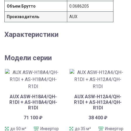
Объем Брутто
0.0686205
Производитель
AUX
Характеристики
Модели серии
AUX ASW-H18A4/QH-
AUX ASW-H12A4/QH-
R1DI + AS-H18A4/QH-
R1DI + AS-H12A4/QH-
R1DI
R1DI
71 100
₽
38 400
₽
до 50 м²
Инвертор
до 35 м²
Инвертор