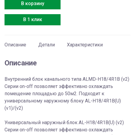
AUX
В корзину
ALMD-
H18/4R1B (v2)
В 1 клик
+
AL-
H18/4R1B(U)
(v2)
Описание
Детали
Характеристики
Описание
Внутренний блок канального типа ALMD-H18/4R1B (v2)
Серии on-off позволяет эффективно охлаждать
помещение площадью до 50м2. Подходит к
универсальному наружному блоку AL-H18/4R1B(U)
(v1)/(v2)
Универсальный наружный блок AL-H18/4R1B(U) (v2)
Серии on-off позволяет эффективно охлаждать