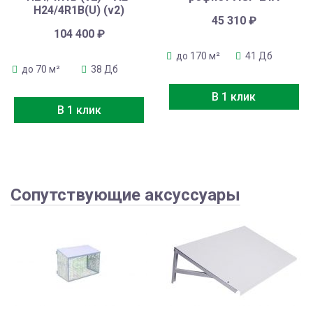
H24/4R1B(U) (v2)
45 310
₽
104 400
₽
до 170 м²
41 Дб
до 70 м²
38 Дб
В 1 клик
В 1 клик
Сопутствующие аксуссуары