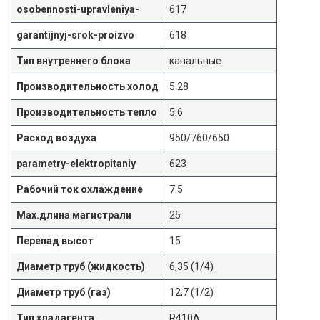
osobennosti-upravleniya-
617
garantijnyj-srok-proizvo
618
Тип внутреннего блока
канальные
Производительность холод
5.28
Производительность тепло
5.6
Расход воздуха
950/760/650
parametry-elektropitaniy
623
Рабочий ток охлаждение
7.5
Max.длина магистрали
25
Перепад высот
15
Диаметр труб (жидкость)
6,35 (1/4)
Диаметр труб (газ)
12,7 (1/2)
Тип хладагента
R410A