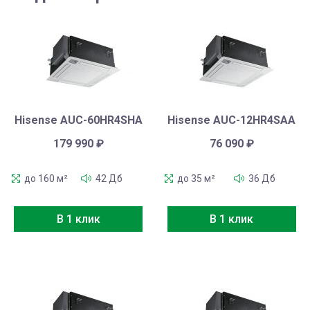
Hisense AUC-60HR4SHA
Hisense AUC-12HR4SAA
179 990
₽
76 090
₽
до 160 м²
42 Дб
до 35 м²
36 Дб
В 1 клик
В 1 клик