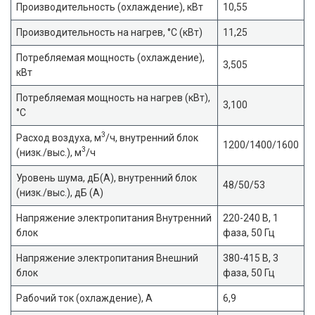
Производительность (охлаждение), кВт
10,55
Производительность на нагрев, °С (кВт)
11,25
Потребляемая мощность (охлаждение),
3,505
кВт
Потребляемая мощность на нагрев (кВт),
3,100
°С
3
Расход воздуха, м
/ч, внутренний блок
1200/1400/1600
3
(низк./выс.), м
/ч
Уровень шума, дБ(A), внутренний блок
48/50/53
(низк./выс.), дБ (А)
Напряжение электропитания Внутренний
220-240 В, 1
блок
фаза, 50 Гц
Напряжение электропитания Внешний
380-415 В, 3
блок
фаза, 50 Гц
Рабочий ток (охлаждение), А
6,9