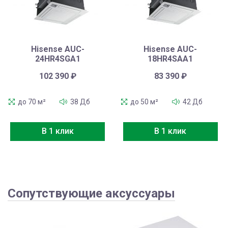
Hisense AUC-
Hisense AUC-
24HR4SGA1
18HR4SAA1
102 390
₽
83 390
₽
до 70 м²
38 Дб
до 50 м²
42 Дб
В 1 клик
В 1 клик
Сопутствующие аксуссуары