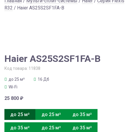
Главная
/
Мульти-сплит-системы
/
Haier
/
Серия Flexis
R32
/ Haier AS25S2SF1FA-B
Haier AS25S2SF1FA-B
Код товара:
11838
до 25 м²
16 Дб
Wi-Fi
25 800
₽
до 25 м²
до 25 м²
до 35 м²
до 35 м²
до 25 м²
до 35 м²