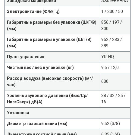
Заводская маркировка
AS09FBAHRA
Электропитание (Ф/В/Гц)
1 / 230 / 50
Габаритные размеры без упаковки (Ш/Г/В)
856 / 197 /
(мм)
300
Габаритные размеры в упаковке (Ш/Г/В)
952 / 283 /
(мм)
389
Пульт управления
YR-HQ
Чистый вес / вес в упаковке (кг)
9,5 / 12,0
Расход воздуха (высокая скорость) (м³/
600
час)
Уровень звукового давления (Выс/Ср/
38 / 32 / 25 /
Низ/Сверх) дБ(А)
16
Установка
Диаметр газовой линии (мм)
9,52 (3/8)
Диаметр жидкостной линии (мм)
6,35 (1/4)