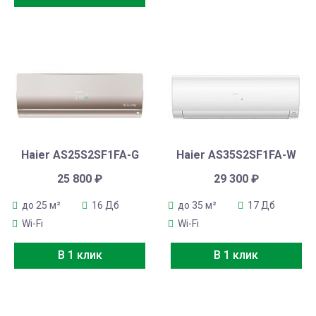
Haier AS25S2SF1FA-G
Haier AS35S2SF1FA-W
25 800
₽
29 300
₽
до 25 м²
16 Дб
до 35 м²
17 Дб
Wi-Fi
Wi-Fi
В 1 клик
В 1 клик