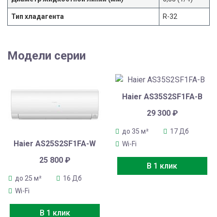
Тип хладагента
R-32
Модели серии
Haier AS35S2SF1FA-B
29 300
₽
до 35 м²
17 Дб
Haier AS25S2SF1FA-W
Wi-Fi
25 800
₽
В 1 клик
до 25 м²
16 Дб
Wi-Fi
В 1 клик