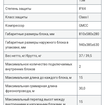
15м
Степень защиты
IPX4
Класс защиты
Class I
Компрессор
GMCC
Габаритные размеры блока, мм
810x580x280
Габаритные размеры наружного блока в
940x385x630
упаковке, мм
Вес нетто, кг/брутто, кг
37 / 39,5
Максимальное количество подключаемых
2
внутренних блоков
Максимальная длина до каждого блока, м
15
Максимальная суммарная длина
30,0
фреонопровода, м
Максимальный перепад высот между
15
внутренними и наружными блоками, м