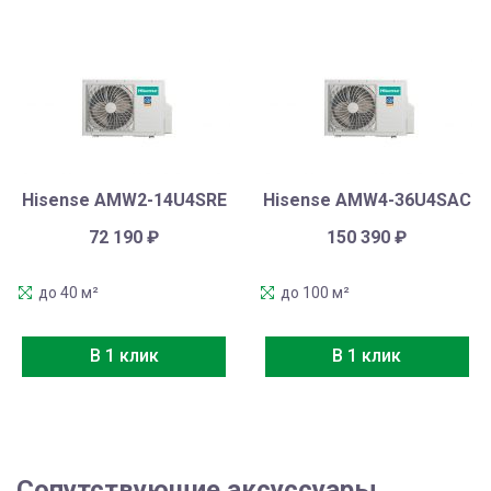
Hisense AMW2-14U4SRE
Hisense AMW4-36U4SAC
72 190
₽
150 390
₽
до 40 м²
до 100 м²
В 1 клик
В 1 клик
Сопутствующие аксуссуары