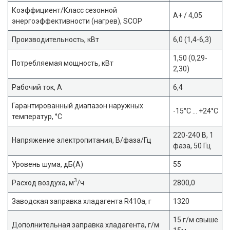
Коэффициент/Класс сезонной
A+ / 4,05
энергоэффективности (нагрев), SCOP
Производительность, кВт
6,0 (1,4-6,3)
1,50 (0,29-
Потребляемая мощность, кВт
2,30)
Рабочий ток, А
6,4
Гарантированный диапазон наружных
-15°C … +24°C
температур, °С
220-240 В, 1
Напряжение электропитания, В/фаза/Гц
фаза, 50 Гц
Уровень шума, дБ(A)
55
3
Расход воздуха, м
/ч
2800,0
Заводская заправка хладагента R410a, г
1320
15 г/м свыше
Дополнительная заправка хладагента, г/м