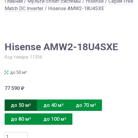
Главная
/
Мульти-сплит-системы
/
Hisense
/
Серия Free
Match DC Inverter
/ Hisense AMW2-18U4SXE
Hisense AMW2-18U4SXE
Код товара:
11356
до 50 м²
77 590
₽
до 50 м²
до 40 м²
до 70 м²
до 80 м²
до 100 м²
Количество