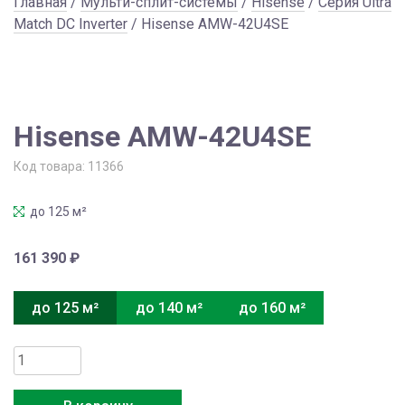
Главная
/
Мульти-сплит-системы
/
Hisense
/
Серия Ultra
Match DC Inverter
/ Hisense AMW-42U4SE
Hisense AMW-42U4SE
Код товара:
11366
до 125 м²
161 390
₽
до 125 м²
до 140 м²
до 160 м²
Количество
товара
Hisense