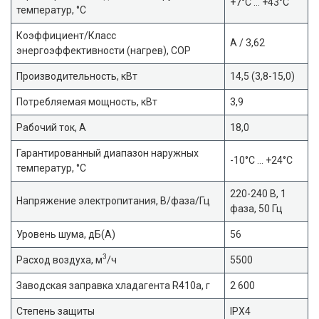
+7°C … +43°C
температур, °С
Коэффициент/Класс
A / 3,62
энергоэффективности (нагрев), COP
Производительность, кВт
14,5 (3,8-15,0)
Потребляемая мощность, кВт
3,9
Рабочий ток, А
18,0
Гарантированный диапазон наружных
-10°C … +24°C
температур, °С
220-240 В, 1
Напряжение электропитания, В/фаза/Гц
фаза, 50 Гц
Уровень шума, дБ(A)
56
3
Расход воздуха, м
/ч
5500
Заводская заправка хладагента R410a, г
2 600
Степень защиты
IPX4