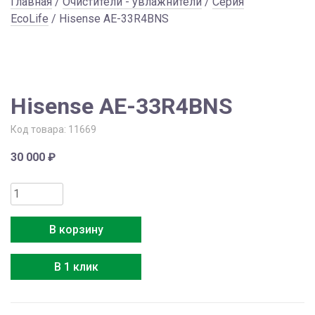
Главная
/
Очистители - увлажнители
/
Серия
EcoLife
/ Hisense AE-33R4BNS
Hisense AE-33R4BNS
Код товара:
11669
30 000
₽
Количество
товара
Hisense
В корзину
AE-
33R4BNS
В 1 клик