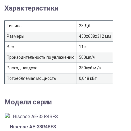
Характеристики
Тишина
23 Дб
Размеры
433х638х312 мм
Вес
11 кг
Произодительность по увлажению
500мл/ч
Расход воздуха
380куб.м./ч
Потребляемая мощность
0,048 кВт
Модели серии
Hisense AE-33R4BFS