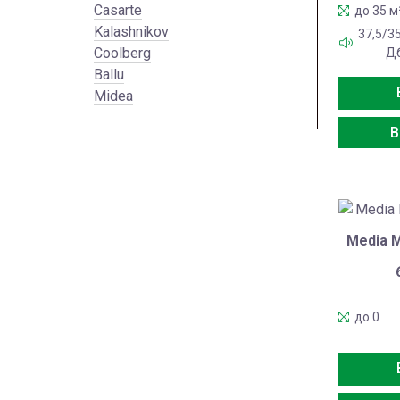
Casarte
до 35 м
Kalashnikov
37,5/3
Coolberg
Д
Ballu
Midea
В
Media 
до 0