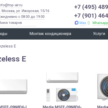
info@top-air.ru
+7 (495) 489
г. Москва, ул. Ижорская, 15/16
+7 (901) 464
Ежедневно с 08:00 до 19:00
Max
Whatsap
нды
Монтаж кондиционера
Услуги
ezeless E
zeless E
MSFE-09N8D6-I
Media MSFE-09N8D6-
Medi