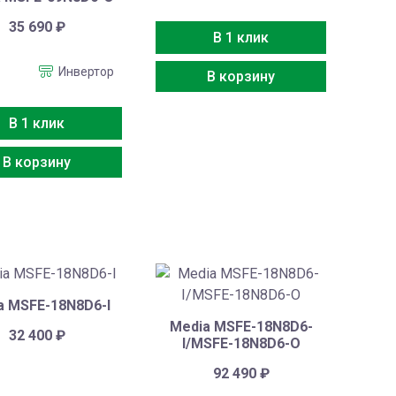
35 690
₽
В 1 клик
Инвертор
В корзину
В 1 клик
В корзину
a MSFE-18N8D6-I
Media MSFE-18N8D6-
32 400
₽
I/MSFE-18N8D6-O
92 490
₽