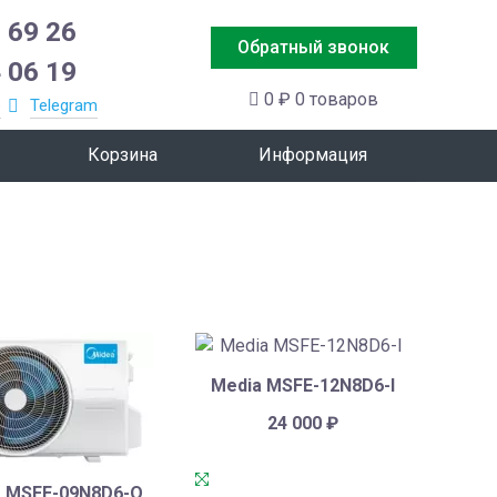
 69 26
Обратный звонок
 06 19
0 ₽
0 товаров
p
Telegram
Корзина
Информация
Media MSFE-12N8D6-I
24 000
₽
a MSFE-09N8D6-O