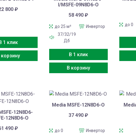
I/MSFE-09N8D6-O
22 800
₽
58 490
₽
до 0
до 25 м²
Инвертор
37/32/19
Дб
В 1 клик
В 1 клик
 корзину
В корзину
Media MSFE-12N8D6-O
Medi
 MSFE-12N8D6-
37 490
₽
FE-12N8D6-O
61 490
₽
до 0
Инвертор