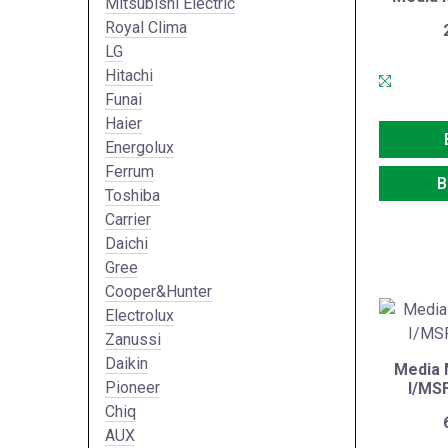
Mitsubishi Electric
Royal Clima
LG
Hitachi
Funai
Haier
Energolux
Ferrum
В
Toshiba
Carrier
Daichi
Gree
Cooper&Hunter
Electrolux
Zanussi
Daikin
Media
Pioneer
I/MS
Chiq
AUX