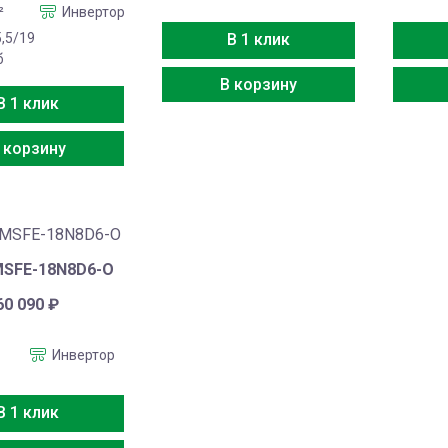
²
Инвертор
5,5/19
В 1 клик
б
В корзину
В 1 клик
 корзину
MSFE-18N8D6-O
60 090
₽
Инвертор
В 1 клик