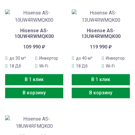
Hisense AS-
Hisense AS-
10UW4RWMQK00
13UW4RWMQK00
109 990
₽
119 990
₽
до 30 м²
Инвертор
до 40 м²
Инвертор
18 Дб
Wi-Fi
18 Дб
Wi-Fi
В 1 клик
В 1 клик
В корзину
В корзину