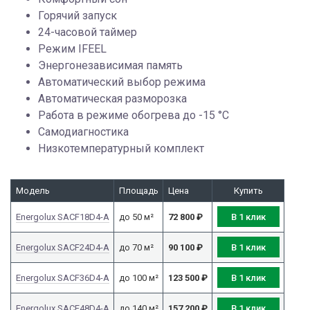
Горячий запуск
24-часовой таймер
Режим IFEEL
Энергонезависимая память
Автоматический выбор режима
Автоматическая разморозка
Работа в режиме обогрева до -15 °С
Самодиагностика
Низкотемпературный комплект
Модель
Площадь
Цена
Купить
В 1 клик
Energolux SACF18D4-A
до 50 м²
72 800
₽
В 1 клик
Energolux SACF24D4-A
до 70 м²
90 100
₽
В 1 клик
Energolux SACF36D4-A
до 100 м²
123 500
₽
В 1 клик
Energolux SACF48D4-A
до 140 м²
157 200
₽