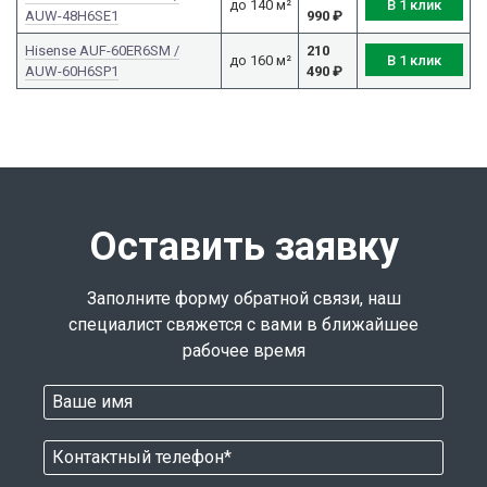
В 1 клик
до 140 м²
AUW-48H6SE1
990
₽
Hisense AUF-60ER6SM /
210
В 1 клик
до 160 м²
AUW-60H6SP1
490
₽
Оставить заявку
Заполните форму обратной связи, наш
специалист свяжется с вами в ближайшее
рабочее время