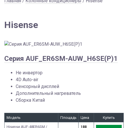
Главная
/
Колонные кондиционеры
/ Hisense
Hisense
Серия AUF_ER6SM-AUW_H6SE(P)1
Не инвертор
4D Auto-air
Сенсорный дисплей
Дополнительный нагреватель
Сборка Китай
Модель
Площадь
Цена
Купить
Hisense AUF-48ER6SM /
188