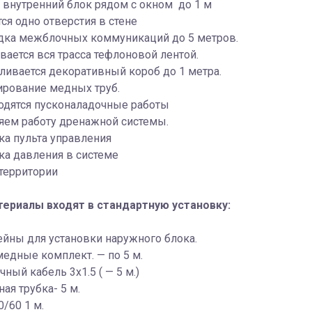
внутренний блок рядом с окном до 1 м
ся одно отверстия в стене
дка межблочных коммуникаций до 5 метров.
ается вся трасса тефлоновой лентой.
ливается декоративный короб до 1 метра.
ирование медных труб.
одятся пусконаладочные работы
яем работу дренажной системы.
а пульта управления
ка давления в системе
территории
териалы входят в стандартную установку:
йны для установки наружного блока.
медные комплект. — по 5 м.
ный кабель 3х1.5 ( — 5 м.)
ая трубка- 5 м.
0/60 1 м.