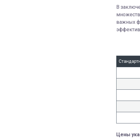
В заключе
множество
важных ф
эффектив
Стандартн
Цены ука