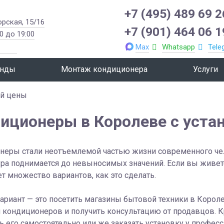
+7 (495) 489 69 2
орская, 15/16
+7 (901) 464 06 1
0 до 19:00
Max
Whatsapp
Tele
нды
Монтаж кондиционера
Услуги
ой цены
иционеры в Королеве с уста
еры стали неотъемлемой частью жизни современного чело
ра поднимается до невыносимых значений. Если вы живете
т множество вариантов, как это сделать.
риант — это посетить магазины бытовой техники в Корол
кондиционеров и получить консультацию от продавцов. К
ь его самостоятельно или же заказать установку у профес