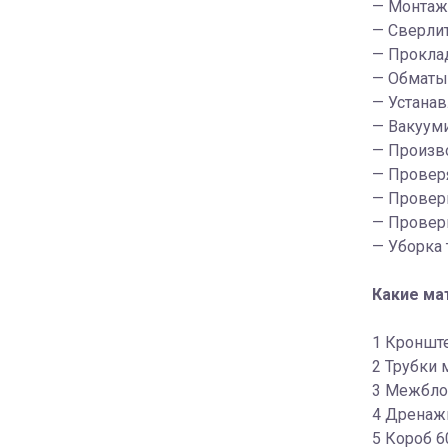
— Монтаж 
— Сверлит
— Прокла
— Обматыв
— Устанав
— Вакуум
— Произв
— Провер
— Проверк
— Провер
— Уборка 
Какие ма
1 Кронште
2 Трубки 
3 Межблоч
4 Дренажн
5 Короб 6