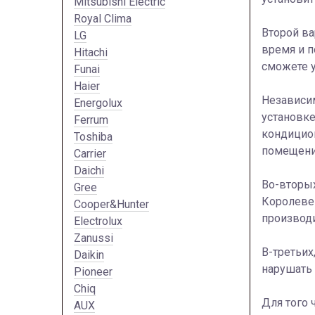
Mitsubishi Electric
Royal Clima
Второй ва
LG
время и п
Hitachi
сможете у
Funai
Haier
Независим
Energolux
установке
Ferrum
кондицион
Toshiba
помещени
Carrier
Daichi
Во-вторых
Gree
Королеве 
Cooper&Hunter
производи
Electrolux
Zanussi
В-третьих
Daikin
нарушать 
Pioneer
Chiq
Для того 
AUX