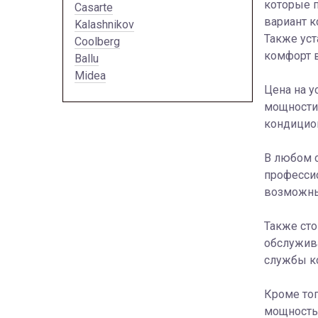
которые 
Casarte
вариант к
Kalashnikov
Также ус
Coolberg
комфорт 
Ballu
Midea
Цена на у
мощности,
кондицион
В любом с
профессио
возможны
Также сто
обслужива
службы к
Кроме тог
мощность,