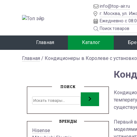
info@top-air.ru
г. Москва, ул. Иж
Ежедневно с 08:0
Главная
Каталог
Бре
Главная
/ Кондиционеры в Королеве с установк
Конд
ПОИСК
Кондицион
Поиск
температу
существуе
БРЕНДЫ
Первый ва
моделями 
Hisense
установит