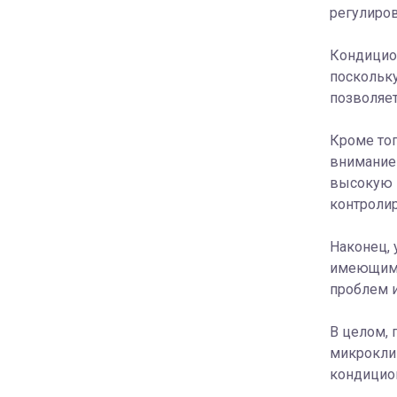
регулиров
Кондицио
поскольку
позволяет
Кроме тог
внимание 
высокую п
контролир
Наконец,
имеющими
проблем и
В целом,
микроклим
кондицион